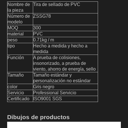
Nombre de
Tira de sellado de PVC
la pieza
Número de
ZSSG78
modelo
MOQ
300
material
P
VC
peso
0.71
kg / m
tipo
Hecho a medida y hecho a
medida
Función
A prueba de colisiones,
insonorizado, a prueba de
viento, ahorro de energía, sello
Tamaño
Tamaño estándar y
personalización no estándar
color
Gris negro
Servicio
Professional Servicio
Certificado
ISO9001 SGS
Dibujos de productos