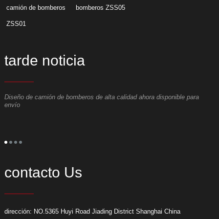
camión de bomberos
bomberos ZSS05
ZSS01
tarde noticia
Diseño de camión de bomberos de alta calidad ahora disponible para
E
envío
contacto Us
dirección: NO.5365 Huyi Road Jiading District Shanghai China