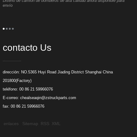
Diseño de camión de bomberos de alta calidad ahora disponible para
E
envío
contacto Us
dirección: NO.5365 Huyi Road Jiading District Shanghai China
201800(Factory)
teléfono: 00 86 21 59966076
E-correo:
chealseaqin@zstruckparts.com
fax: 00 86 21 59966076
enlaces
Sitemap
RSS
XML